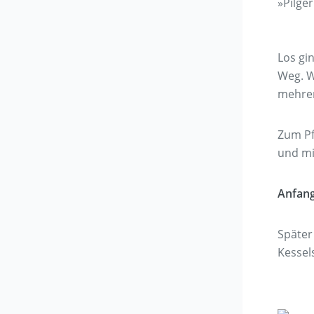
»Pilge
Los gi
Weg. W
mehrer
Zum Pf
und mi
Anfang
Später
Kessel