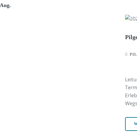
 Aug.
Pilg
PI
Leitu
Termi
Erle
Wegst
W