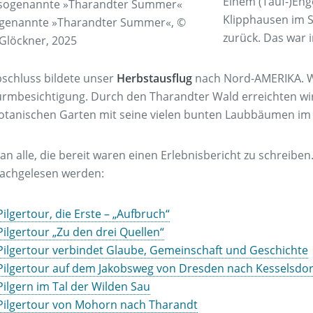
Einem (Tauf-)Eng
Klipphausen im 
genannte »Tharandter Summer«, ©
zurück. Das war
Glöckner, 2025
schluss bildete unser
Herbstausflug
nach Nord-AMERIKA. Wi
urmbesichtigung. Durch den Tharandter Wald erreichten wi
otanischen Garten mit seine vielen bunten Laubbäumen im
an alle, die bereit waren einen Erlebnisbericht zu schreiben
achgelesen werden:
Pilgertour, die Erste – „Aufbruch“
Pilgertour „Zu den drei Quellen“
Pilgertour verbindet Glaube, Gemeinschaft und Geschichte
Pilgertour auf dem Jakobsweg von Dresden nach Kesselsdor
Pilgern im Tal der Wilden Sau
Pilgertour von Mohorn nach Tharandt