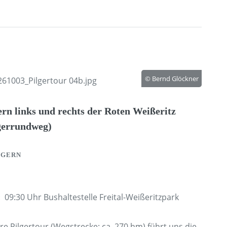
© Bernd Glöckner
ern links und rechts der Roten Weißeritz
gerrundweg)
LGERN
: 09:30 Uhr Bushaltestelle Freital-Weißeritzpark
e Pilgertour (Wegstrecke: ca. 270 hm) führt uns die