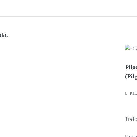
Okt.
Pilg
(Pil
PI
Treff
Unser