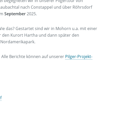
el begegneten wir in unserer Pilgertour von
Saubachtal nach Constappel und über Röhrsdorf
 im
September
2025.
e das? Gestartet sind wir in Mohorn u.a. mit einer
r den Kurort Hartha und dann später den
 Nordamerikapark.
. Alle Berichte können auf unserer
Pilger-Projekt-
f