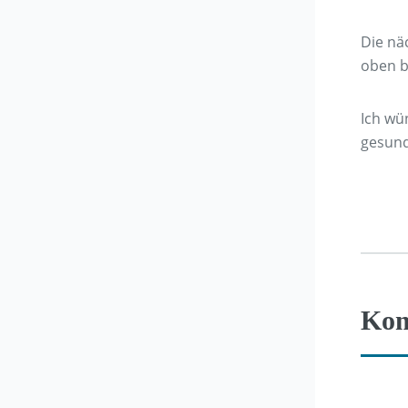
Die nä
oben b
Ich wü
gesund
Kom