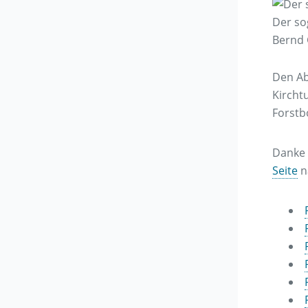
Der so
Bernd 
Den Ab
Kircht
Forstb
Danke 
Seite
n